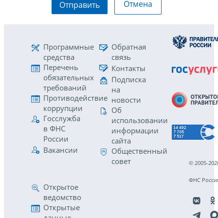
Отмена
Отправить
Программные
Обратная
средства
связь
Перечень
Контакты
обязательных
Подписка
требований
на
Противодействие
новости
коррупции
Об
Госслужба
использовании
в ФНС
информации
России
сайта
Вакансии
Общественный
совет
© 2005-202
ФНС Росси
Открытое
ведомство
Открытые
данные