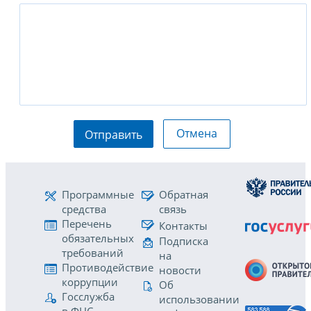
Отмена
Отправить
Программные
Обратная
средства
связь
Перечень
Контакты
обязательных
Подписка
требований
на
Противодействие
новости
коррупции
Об
Госслужба
использовании