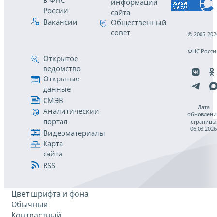
в ФНС
информации
России
сайта
Вакансии
Общественный
совет
© 2005-202
ФНС Росси
Открытое
ведомство
Открытые
данные
СМЭВ
Дата
Аналитический
обновлени
портал
страницы
06.08.2026
Видеоматериалы
Карта
сайта
RSS
Цвет шрифта и фона
Обычный
Контрастный