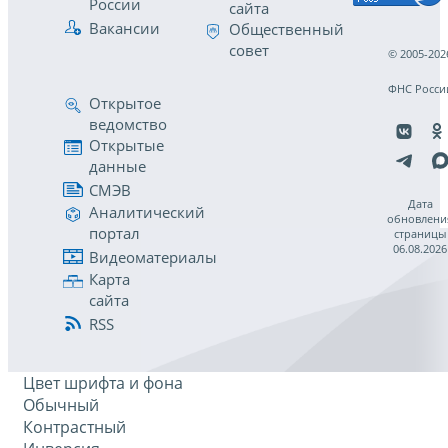
России
сайта
Вакансии
Общественный
совет
© 2005-202
ФНС Росси
Открытое
ведомство
Открытые
данные
СМЭВ
Дата
Аналитический
обновлени
портал
страницы
06.08.2026
Видеоматериалы
Карта
сайта
RSS
Цвет шрифта и фона
Обычный
Контрастный