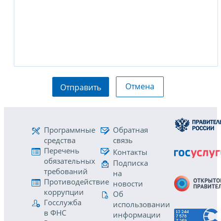
Отмена
Отправить
Программные
Обратная
средства
связь
Перечень
Контакты
обязательных
Подписка
требований
на
Противодействие
новости
коррупции
Об
Госслужба
использовании
в ФНС
информации