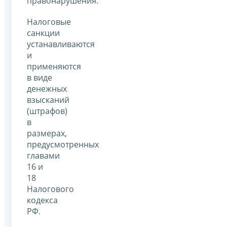
правонарушения.
Налоговые
санкции
устанавливаются
и
применяются
в виде
денежных
взысканий
(штрафов)
в
размерах,
предусмотренных
главами
16 и
18
Налогового
кодекса
РФ.