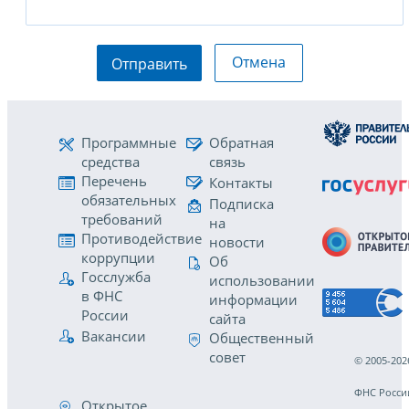
Отмена
Отправить
Программные
Обратная
средства
связь
Перечень
Контакты
обязательных
Подписка
требований
на
Противодействие
новости
коррупции
Об
Госслужба
использовании
в ФНС
информации
России
сайта
Вакансии
Общественный
совет
© 2005-202
ФНС Росси
Открытое