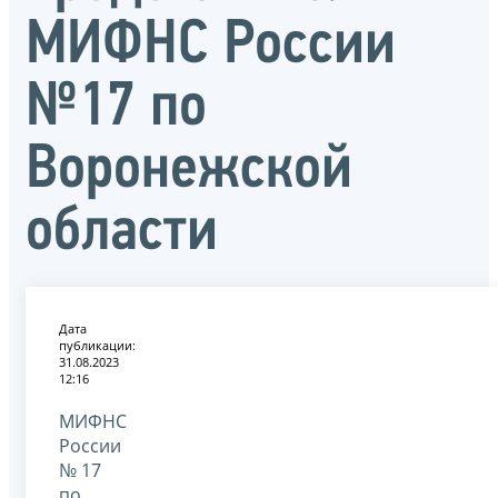
МИФНС России
№17 по
Воронежской
области
Дата
публикации:
31.08.2023
12:16
МИФНС
России
№ 17
по