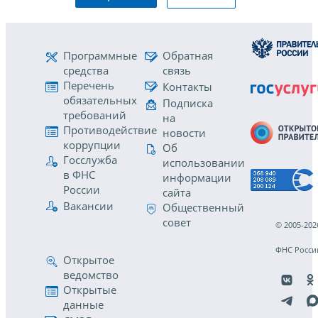
Программные
Обратная
средства
связь
Перечень
Контакты
обязательных
Подписка
требований
на
Противодействие
новости
коррупции
Об
Госслужба
использовании
в ФНС
информации
России
сайта
Вакансии
Общественный
совет
© 2005-202
ФНС Росси
Открытое
ведомство
Открытые
данные