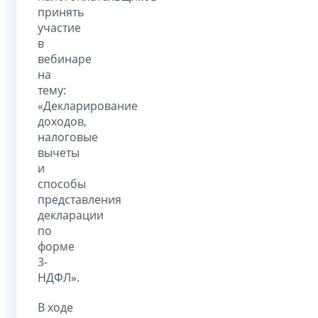
принять
участие
в
вебинаре
на
тему:
«Декларирование
доходов,
налоговые
вычеты
и
способы
представления
декларации
по
форме
3-
НДФЛ».
В ходе