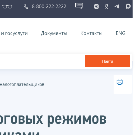
8-800-222-2222
и госуслуги
Документы
Контакты
ENG
Найти
 налогоплательщиков
оговых режимов