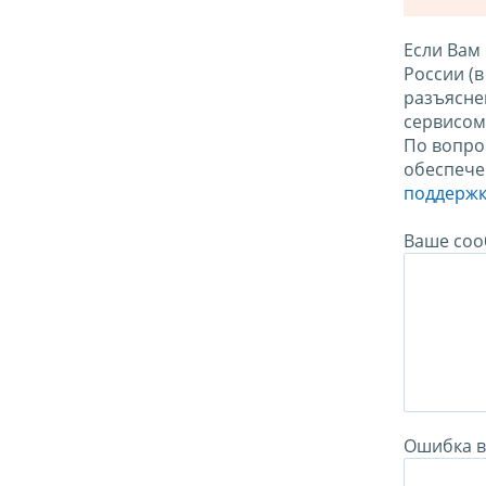
Если Вам
России (
разъясне
сервисо
По вопро
обеспече
поддержк
Ваше соо
Ошибка в 