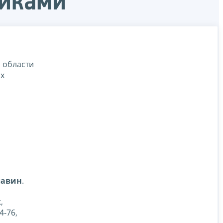
щиками
 области
ых
лавин
.
,
4-76,