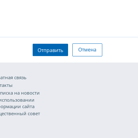
Отмена
Отправить
атная связь
такты
писка на новости
использовании
ормации сайта
ественный совет