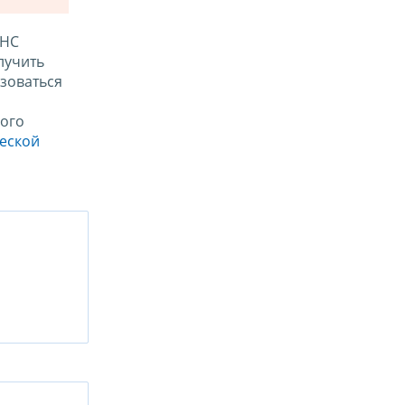
ФНС
лучить
зоваться
ого
ческой