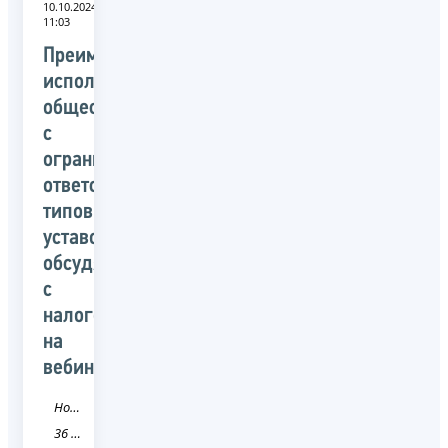
10.10.2024
11:03
Преимущества
использования
обществами
с
ограниченной
ответственностью
типовых
уставов
обсудят
с
налогоплательщиками
на
вебинаре
Новость
36 Воронежская область