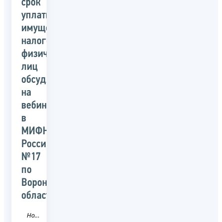
срок
уплаты
имущественных
налогов
физических
лиц
обсудят
на
вебинаре
в
МИФНС
России
№17
по
Воронежской
области
Новость