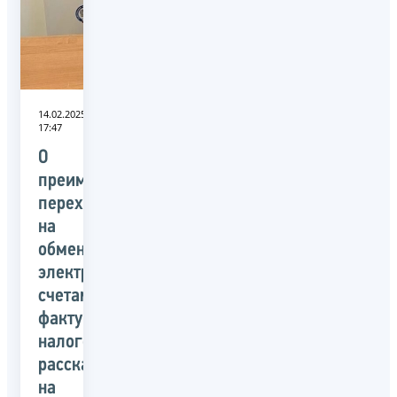
14.02.2025
17:47
О
преимуществах
перехода
на
обмен
электронными
счетами-
фактурами
налогоплательщикам
рассказали
на