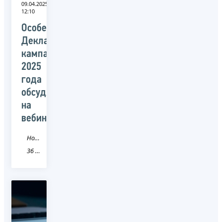
09.04.2025
12:10
Особенности
Декларационной
кампании
2025
года
обсудят
на
вебинаре
Новость
36 Воронежская область