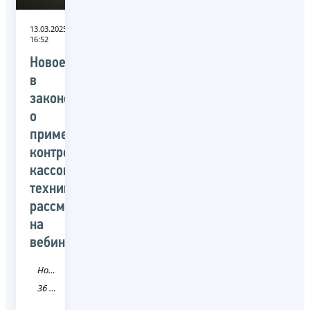
13.03.2025
16:52
Новое
в
законодательстве
о
применении
контрольно-
кассовой
техники
рассмотрят
на
вебинаре
Новость
36 Воронежская область