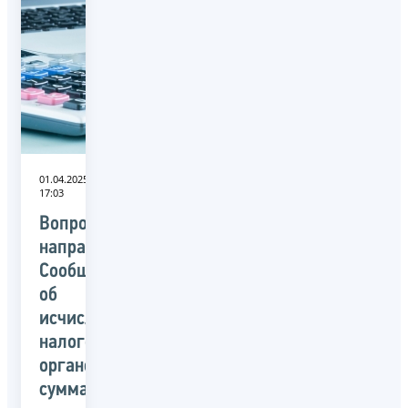
01.04.2025
17:03
Вопросы
направления
Сообщений
об
исчисленных
налоговым
органом
суммах