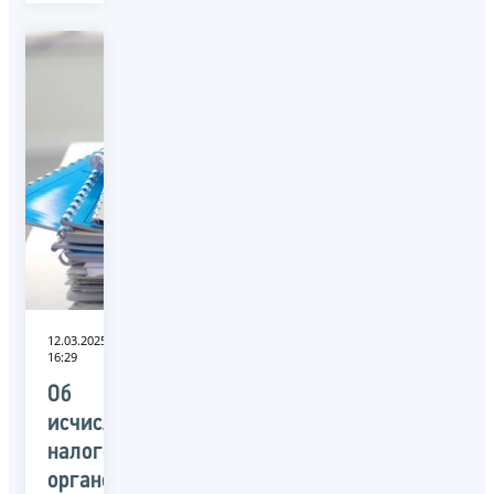
12.03.2025
16:29
Об
исчисленных
налоговым
органом