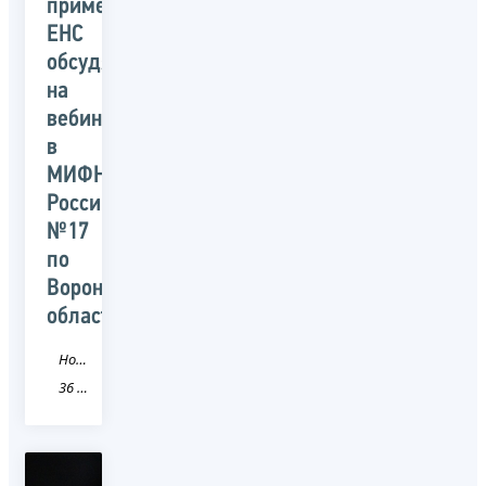
применения
ЕНС
обсудят
на
вебинаре
в
МИФНС
России
№17
по
Воронежской
области
Новость
36 Воронежская область