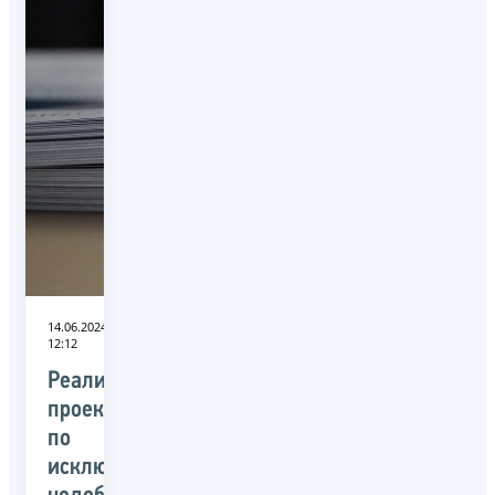
14.06.2024
12:12
Реализацию
проекта
по
исключению