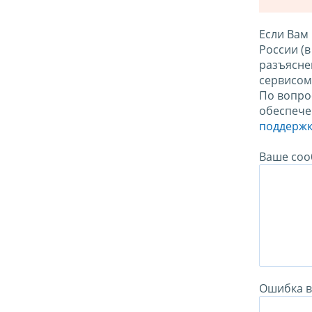
Если Вам
России (
разъясне
сервисо
По вопро
обеспече
поддержк
Ваше соо
Ошибка в 