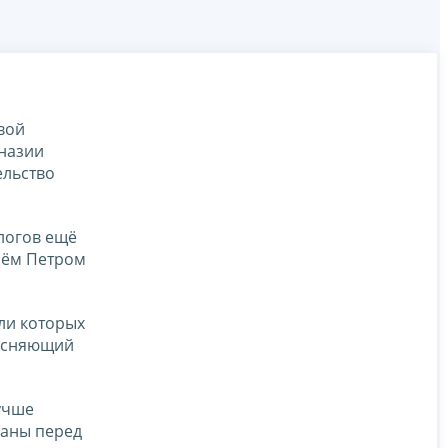
вой
мназии
ельство
логов ещё
рём Петром
ели которых
ъясняющий
учше
раны перед