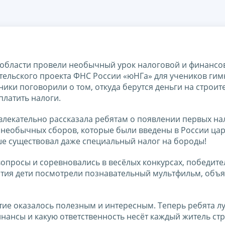
области провели необычный урок налоговой и финансо
ительского проекта ФНС России «юНГа» для учеников ги
ики поговорили о том, откуда берутся деньги на строит
платить налоги.
влекательно рассказала ребятам о появлении первых на
 необычных сборов, которые были введены в России ца
е существовал даже специальный налог на бороды!
 вопросы и соревновались в весёлых конкурсах, победит
ятия дети посмотрели познавательный мультфильм, об
тие оказалось полезным и интересным. Теперь ребята л
нансы и какую ответственность несёт каждый житель ст