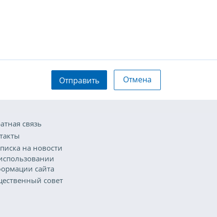
Отмена
Отправить
атная связь
такты
писка на новости
использовании
ормации сайта
ественный совет