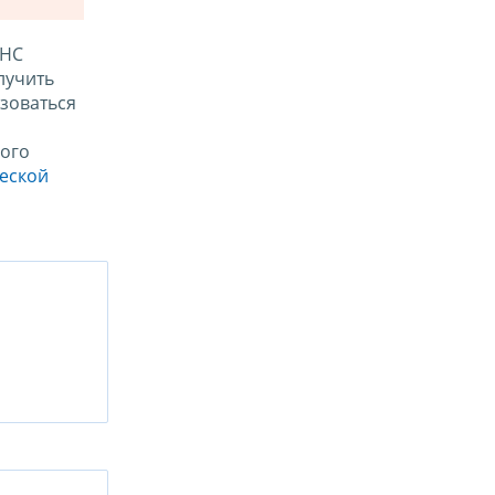
ФНС
лучить
зоваться
ого
ческой