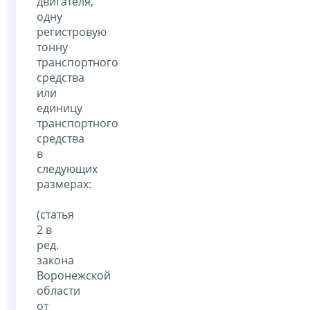
двигателя,
одну
регистровую
тонну
транспортного
средства
или
единицу
транспортного
средства
в
следующих
размерах:
(статья
2 в
ред.
закона
Воронежской
области
от