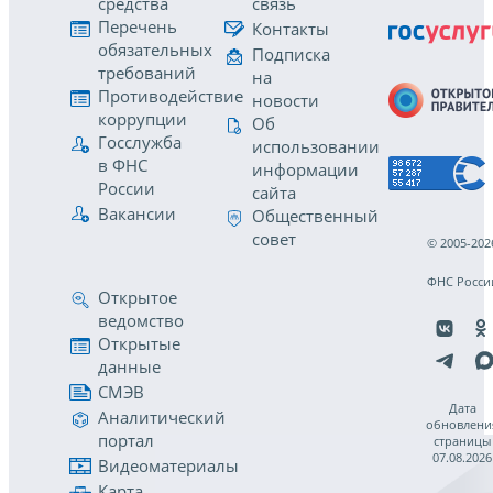
средства
связь
Перечень
Контакты
обязательных
Подписка
требований
на
Противодействие
новости
коррупции
Об
Госслужба
использовании
в ФНС
информации
России
сайта
Вакансии
Общественный
совет
© 2005-202
ФНС Росси
Открытое
ведомство
Открытые
данные
СМЭВ
Дата
Аналитический
обновлени
портал
страницы
07.08.2026
Видеоматериалы
Карта