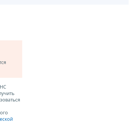
тся
ФНС
лучить
зоваться
ого
ческой