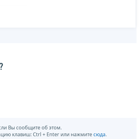
?
сли Вы сообщите об этом.
цию клавиш: Ctrl + Enter или нажмите
сюда
.