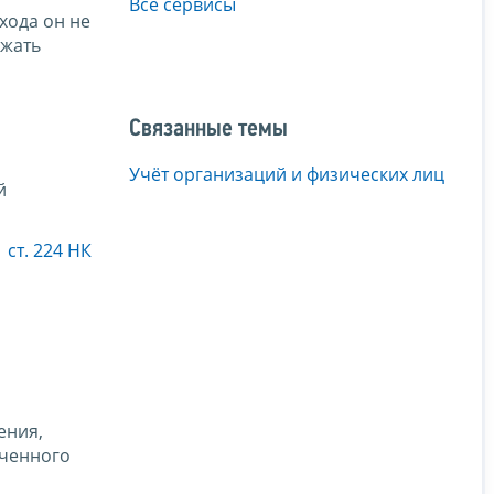
Все сервисы
охода он не
ежать
Связанные темы
Учёт организаций и физических лиц
й
1 ст. 224 НК
ения,
ученного