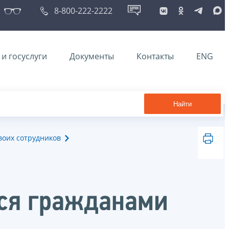
8-800-222-2222
и госуслуги
Документы
Контакты
ENG
Найти
воих сотрудников
тся гражданами