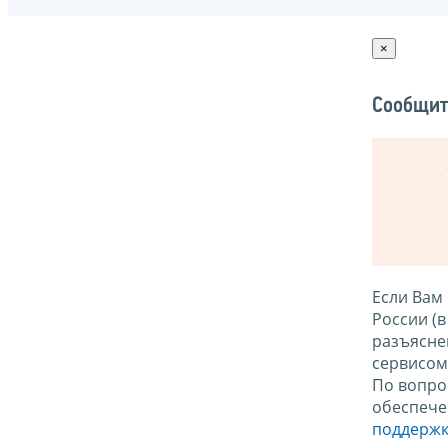
×
Сообщит
Если Вам
России (
разъясне
сервисо
По вопро
обеспече
поддержк