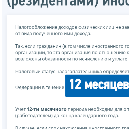
(резидентами) ино
Налогообложение доходов физических лиц не завис
от вида полученного ими дохода.
Так, если гражданин (в том числе иностранного г
организации, то эта организация по отношению к
возложены обязанности по исчислению и уплате
Налоговый статус налогоплательщика определяет
12 месяцев
Федерации в течение
Учет
12-ти месячного
периода необходим для оп
(работодателем) до конца календарного года.
В случае, если срок нахождения иностранного г