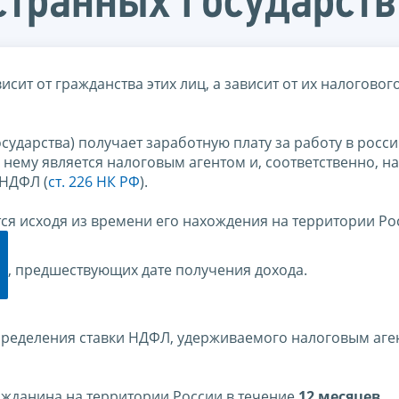
странных государств
ит от гражданства этих лиц, а зависит от их налогового
осударства) получает заработную плату за работу в росс
 нему является налоговым агентом и, соответственно, на
 НДФЛ (
ст. 226 НК РФ
).
ся исходя из времени его нахождения на территории Ро
, предшествующих дате получения дохода.
ределения ставки НДФЛ, удерживаемого налоговым аге
ражданина на территории России в течение
12 месяцев
,