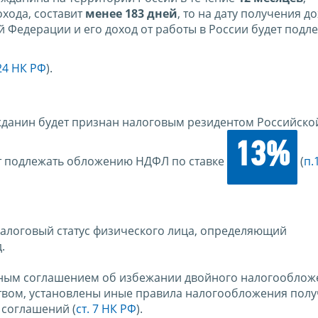
хода, составит
менее 183 дней
, то на дату получения д
 Федерации и его доход от работы в России будет подл
224 НК РФ
).
ажданин будет признан налоговым резидентом Российско
13%
дет подлежать обложению НДФЛ по ставке
(
п.
налоговый статус физического лица, определяющий
.
одным соглашением об избежании двойного налогооблож
твом, установлены иные правила налогообложения пол
 соглашений (
ст. 7 НК РФ
).