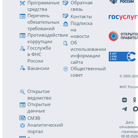
Программные
Обратная
средства
связь
Перечень
Контакты
обязательных
Подписка
требований
на
Противодействие
новости
коррупции
Об
Госслужба
использовании
в ФНС
информации
России
сайта
Вакансии
Общественный
совет
© 2005-202
ФНС Росси
Открытое
ведомство
Открытые
данные
СМЭВ
Дата
Аналитический
обновлени
портал
страницы
08.08.2026