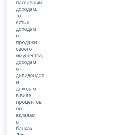
пассивным
доходам,
то
есть к
доходам
от
продажи
своего
имущества,
доходам
от
дивидендов
и
доходам
в виде
процентов
по
вкладам
в
банках.
Для