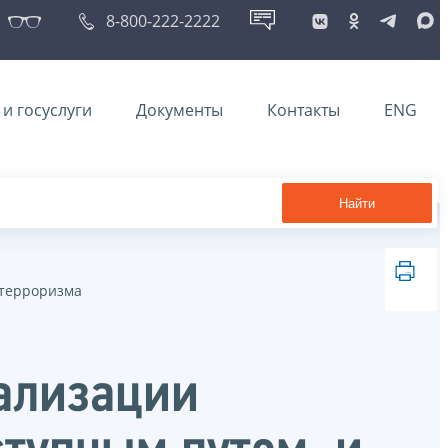
8-800-222-2222
и госуслуги
Документы
Контакты
ENG
Найти
 терроризма
гализации