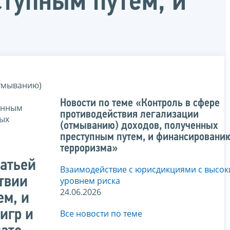
тупным путем, и
отмыванию)
Новости по теме «Контроль в сфере
енным
противодействия легализации
ных
(отмыванию) доходов, полученных
преступным путем, и финансировани
терроризма»
татьей
Взаимодействие с юрисдикциями с высо
твии
уровнем риска
24.06.2026
ем, и
игр и
Все новости по теме