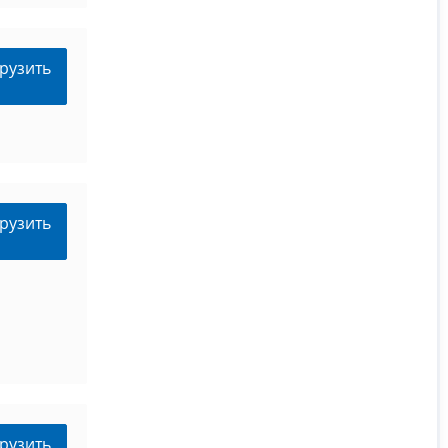
рузить
рузить
рузить