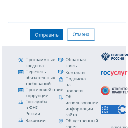
Отмена
Отправить
Программные
Обратная
средства
связь
Перечень
Контакты
обязательных
Подписка
требований
на
Противодействие
новости
коррупции
Об
Госслужба
использовании
в ФНС
информации
России
сайта
Вакансии
Общественный
совет
© 2005-202