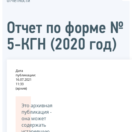
отчётности
Отчет по форме №
5-КГН (2020 год)
Дата
публикации:
16.07.2021
11:33
(архив)
Это архивная
публикация -
она может
содержать
устаревшую