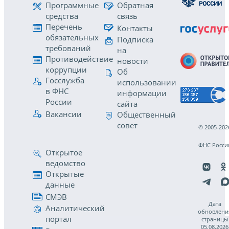
Программные
Обратная
средства
связь
Перечень
Контакты
обязательных
Подписка
требований
на
Противодействие
новости
коррупции
Об
Госслужба
использовании
в ФНС
информации
России
сайта
Вакансии
Общественный
совет
© 2005-202
ФНС Росси
Открытое
ведомство
Открытые
данные
СМЭВ
Дата
Аналитический
обновлени
портал
страницы
05.08.2026