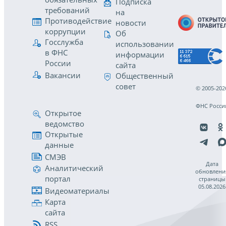
Подписка
требований
на
Противодействие
новости
коррупции
Об
Госслужба
использовании
в ФНС
информации
России
сайта
Вакансии
Общественный
совет
© 2005-202
ФНС Росси
Открытое
ведомство
Открытые
данные
СМЭВ
Дата
Аналитический
обновлени
портал
страницы
05.08.2026
Видеоматериалы
Карта
сайта
RSS