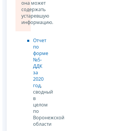
она может
содержать
устаревшую
информацию.
Отчет
по
форме
№5-
ДДК
за
2020
год
,
сводный
в
целом
по
Воронежской
области