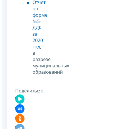
Отчет
по
форме
№5-
ДДК
за
2020
год
,
в
разрезе
муниципальных
образований
Поделиться: