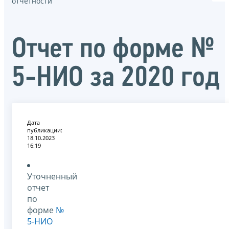
отчётности
Отчет по форме №
5-НИО за 2020 год
Дата
публикации:
18.10.2023
16:19
Уточненный
отчет
по
форме
№
5-НИО