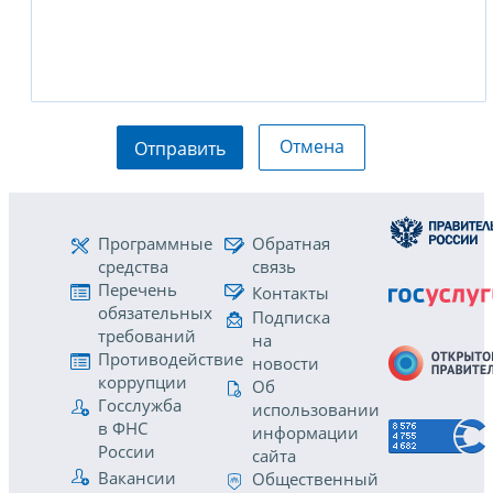
Отмена
Отправить
Программные
Обратная
средства
связь
Перечень
Контакты
обязательных
Подписка
требований
на
Противодействие
новости
коррупции
Об
Госслужба
использовании
в ФНС
информации
России
сайта
Вакансии
Общественный