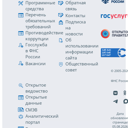
Программные
Обратная
средства
связь
Перечень
Контакты
обязательных
Подписка
требований
на
Противодействие
новости
коррупции
Об
Госслужба
использовании
в ФНС
информации
России
сайта
Вакансии
Общественный
совет
© 2005-202
ФНС Росси
Открытое
ведомство
Открытые
данные
СМЭВ
Дата
Аналитический
обновлени
портал
страницы
05.08.2026