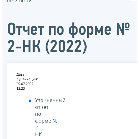
отчётности
Отчет по форме №
2-НК (2022)
Дата
публикации:
29.07.2024
12:23
Уточненный
отчет
по
форме
№
2-
НК