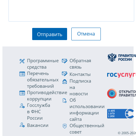
Отмена
Отправить
Программные
Обратная
средства
связь
Перечень
Контакты
обязательных
Подписка
требований
на
Противодействие
новости
коррупции
Об
Госслужба
использовании
в ФНС
информации
России
сайта
Вакансии
Общественный
совет
© 2005-202