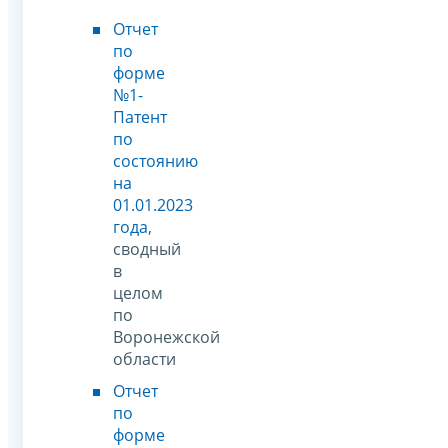
Отчет
по
форме
№1-
Патент
по
состоянию
на
01.01.2023
года
,
сводный
в
целом
по
Воронежской
области
Отчет
по
форме