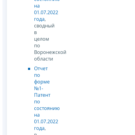
на
01.07.2022
года
,
сводный
в
целом
по
Воронежской
области
Отчет
по
форме
№1-
Патент
по
состоянию
на
01.07.2022
года
,
в