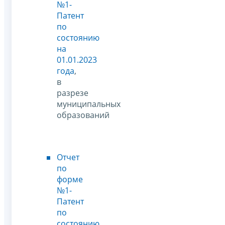
№1-
Патент
по
состоянию
на
01.01.2023
года
,
в
разрезе
муниципальных
образований
Отчет
по
форме
№1-
Патент
по
состоянию