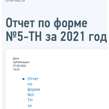
отчётности
Отчет по форме
№5-ТН за 2021 год
Дата
публикации:
27.09.2022
16:25
Отчет
по
форме
№5-
ТН
за