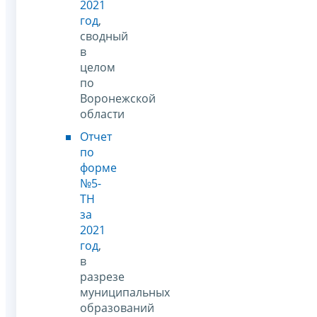
2021
год
,
сводный
в
целом
по
Воронежской
области
Отчет
по
форме
№5-
ТН
за
2021
год
,
в
разрезе
муниципальных
образований