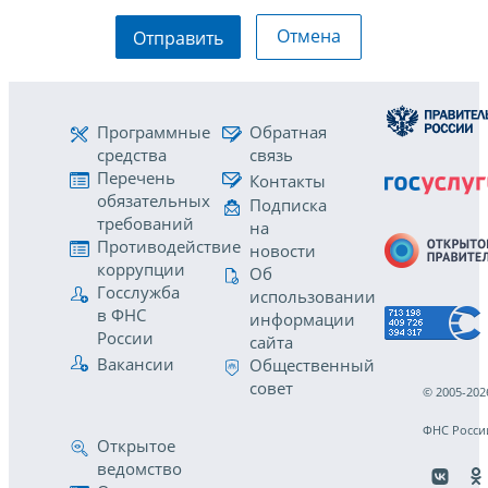
Отмена
Отправить
Программные
Обратная
средства
связь
Перечень
Контакты
обязательных
Подписка
требований
на
Противодействие
новости
коррупции
Об
Госслужба
использовании
в ФНС
информации
России
сайта
Вакансии
Общественный
совет
© 2005-202
ФНС Росси
Открытое
ведомство