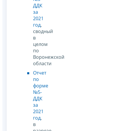
ДДК
за
2021
год
,
сводный
в
целом
по
Воронежской
области
Отчет
по
форме
№5-
ДДК
за
2021
год
,
в
разрезе