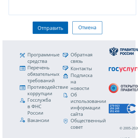
Отмена
Отправить
Программные
Обратная
средства
связь
Перечень
Контакты
обязательных
Подписка
требований
на
Противодействие
новости
коррупции
Об
Госслужба
использовании
в ФНС
информации
России
сайта
Вакансии
Общественный
совет
© 2005-202