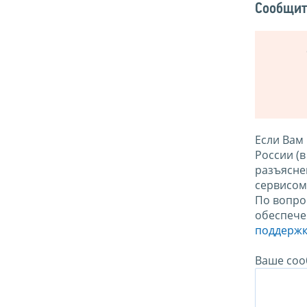
Сообщит
Если Вам
России (
разъясне
сервисо
По вопро
обеспече
поддержк
Ваше соо