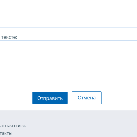
тексте:
Отмена
Отправить
атная связь
такты