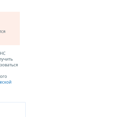
тся
ФНС
лучить
зоваться
ого
ческой