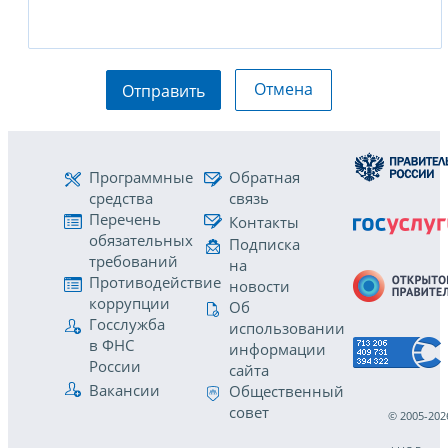
Отмена
Отправить
Программные
Обратная
средства
связь
Перечень
Контакты
обязательных
Подписка
требований
на
Противодействие
новости
коррупции
Об
Госслужба
использовании
в ФНС
информации
России
сайта
Вакансии
Общественный
совет
© 2005-202