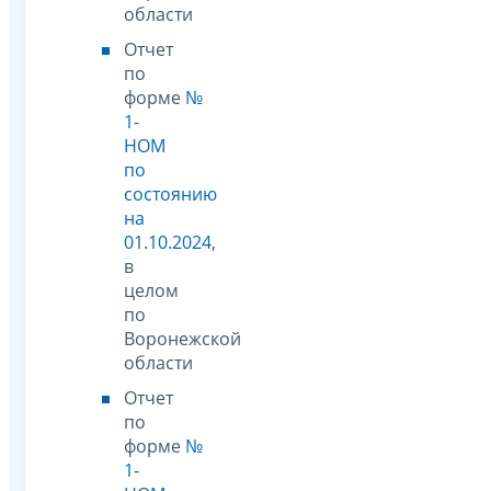
области
Отчет
по
форме
№
1-
НОМ
по
состоянию
на
01.10.2024
,
в
целом
по
Воронежской
области
Отчет
по
форме
№
1-