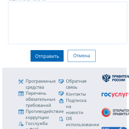
Отмена
Отправить
Программные
Обратная
средства
связь
Перечень
Контакты
обязательных
Подписка
требований
на
Противодействие
новости
коррупции
Об
Госслужба
использовании