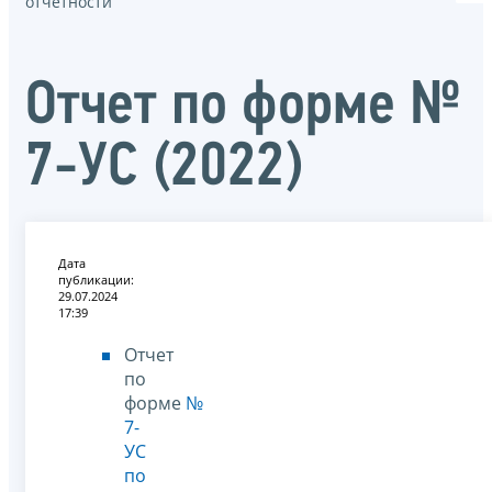
отчётности
Отчет по форме №
7-УС (2022)
Дата
публикации:
29.07.2024
17:39
Отчет
по
форме
№
7-
УС
по