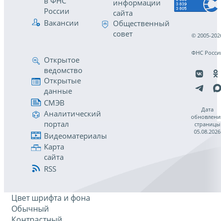
в ФНС
информации
России
сайта
Вакансии
Общественный
совет
© 2005-202
ФНС Росси
Открытое
ведомство
Открытые
данные
СМЭВ
Дата
Аналитический
обновлени
портал
страницы
05.08.2026
Видеоматериалы
Карта
сайта
RSS
Цвет шрифта и фона
Обычный
Контрастный