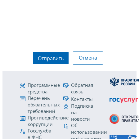
Отмена
Отправить
Программные
Обратная
средства
связь
Перечень
Контакты
обязательных
Подписка
требований
на
Противодействие
новости
коррупции
Об
Госслужба
использовании
в ФНС
информации