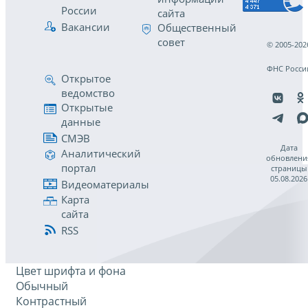
России
сайта
Вакансии
Общественный
совет
© 2005-202
ФНС Росси
Открытое
ведомство
Открытые
данные
СМЭВ
Дата
Аналитический
обновлени
портал
страницы
05.08.2026
Видеоматериалы
Карта
сайта
RSS
Цвет шрифта и фона
Обычный
Контрастный