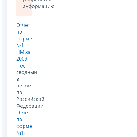
информацию.
Отчет
по
форме
№1-
НМ за
2009
год
,
сводный
в
целом
по
Российской
Федерации
Отчет
по
форме
№1-