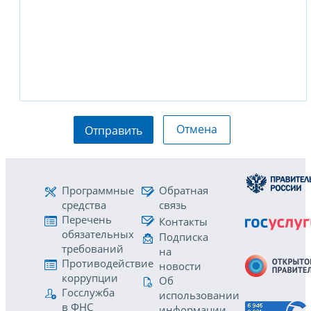
Отмена
Отправить
Программные
Обратная
средства
связь
Перечень
Контакты
обязательных
Подписка
требований
на
Противодействие
новости
коррупции
Об
Госслужба
использовании
в ФНС
информации