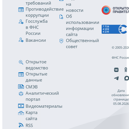
требований
на
Противодействие
новости
коррупции
Об
Госслужба
использовании
в ФНС
информации
России
сайта
Вакансии
Общественный
совет
© 2005-202
ФНС Росси
Открытое
ведомство
Открытые
данные
СМЭВ
Дата
Аналитический
обновлени
портал
страницы
05.08.2026
Видеоматериалы
Карта
сайта
RSS