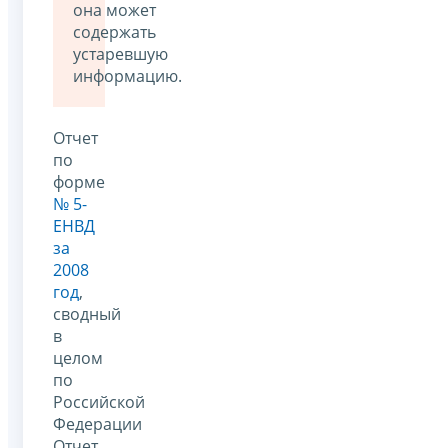
она может
содержать
устаревшую
информацию.
Отчет
по
форме
№ 5-
ЕНВД
за
2008
год
,
сводный
в
целом
по
Российской
Федерации
Отчет