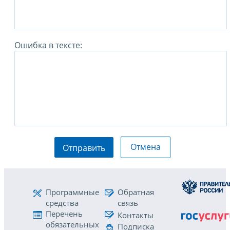
Ошибка в тексте:
Отмена
Отправить
Программные
Обратная
средства
связь
Перечень
Контакты
обязательных
Подписка