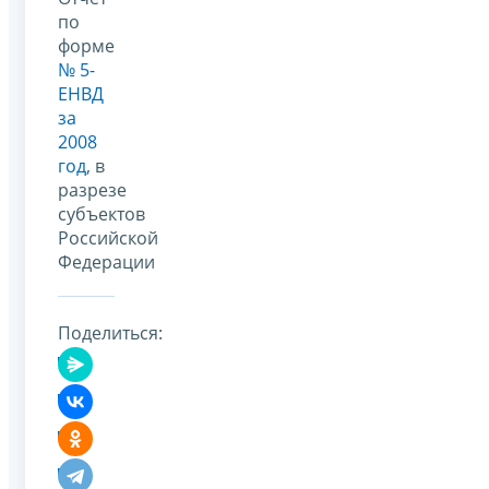
по
форме
№ 5-
ЕНВД
за
2008
год
, в
разрезе
субъектов
Российской
Федерации
Поделиться: