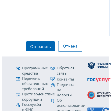
Отмена
Отправить
Программные
Обратная
средства
связь
Перечень
Контакты
обязательных
Подписка
требований
на
Противодействие
новости
коррупции
Об
Госслужба
использовании
в ФНС
информации