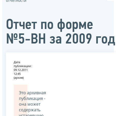
отчётности
Oтчет по форме
№5-ВН за 2009 год
Дата
публикации:
09.12.2011
12:45
(архив)
Это архивная
публикация -
она может
содержать
устаревшую