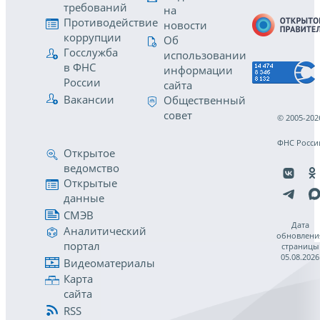
требований
на
Противодействие
новости
коррупции
Об
Госслужба
использовании
в ФНС
информации
России
сайта
Вакансии
Общественный
совет
© 2005-202
ФНС Росси
Открытое
ведомство
Открытые
данные
СМЭВ
Дата
Аналитический
обновлени
портал
страницы
05.08.2026
Видеоматериалы
Карта
сайта
RSS