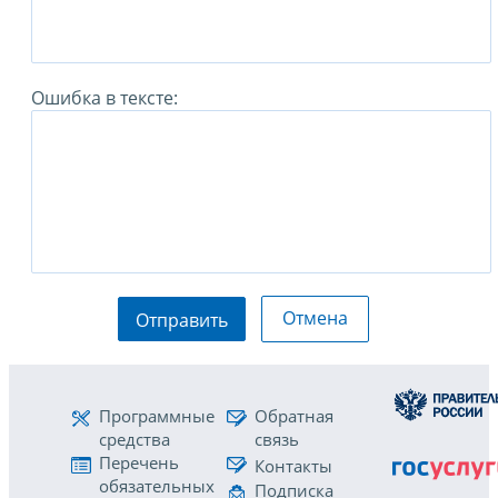
Ошибка в тексте:
Отмена
Отправить
Программные
Обратная
средства
связь
Перечень
Контакты
обязательных
Подписка