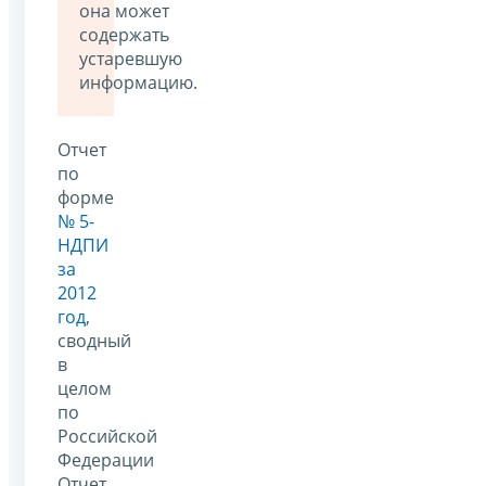
она может
содержать
устаревшую
информацию.
Отчет
по
форме
№ 5-
НДПИ
за
2012
год
,
сводный
в
целом
по
Российской
Федерации
Отчет