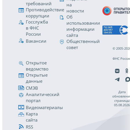
требований
на
Противодействие
новости
коррупции
Об
Госслужба
использовании
в ФНС
информации
России
сайта
Вакансии
Общественный
совет
© 2005-202
ФНС Росси
Открытое
ведомство
Открытые
данные
СМЭВ
Дата
Аналитический
обновлени
портал
страницы
05.08.2026
Видеоматериалы
Карта
сайта
RSS