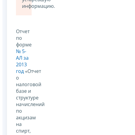
информацию.
Отчет
по
форме
№ 5-
АЛ за
2013
год
«Отчет
о
налоговой
базе и
структуре
начислений
по
акцизам
на
спирт,