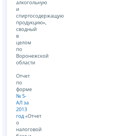
алкогольную
и
спиртосодержащую
продукцию»,
сводный
в
целом
по
Воронежской
области
Отчет
по
форме
№ 5-
АЛ за
2013
год
«Отчет
о
налоговой
базе и