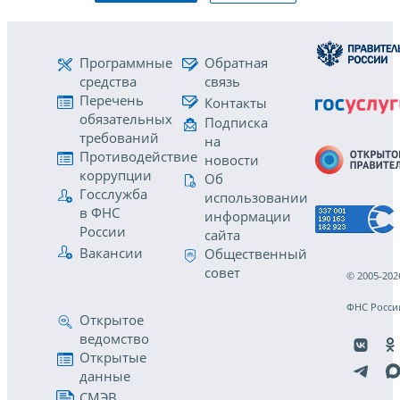
Программные
Обратная
средства
связь
Перечень
Контакты
обязательных
Подписка
требований
на
Противодействие
новости
коррупции
Об
Госслужба
использовании
в ФНС
информации
России
сайта
Вакансии
Общественный
совет
© 2005-202
ФНС Росси
Открытое
ведомство
Открытые
данные
СМЭВ