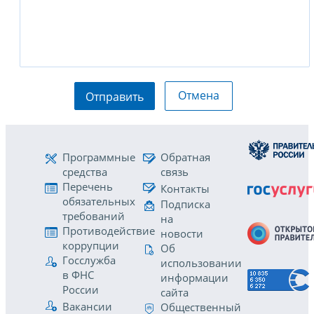
Отмена
Отправить
Программные
Обратная
средства
связь
Перечень
Контакты
обязательных
Подписка
требований
на
Противодействие
новости
коррупции
Об
Госслужба
использовании
в ФНС
информации
России
сайта
Вакансии
Общественный