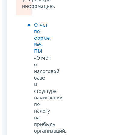
информацию.
Отчет
по
форме
№5-
ПМ
«Отчет
о
налоговой
базе
и
структуре
начислений
по
налогу
на
прибыль
организаций,