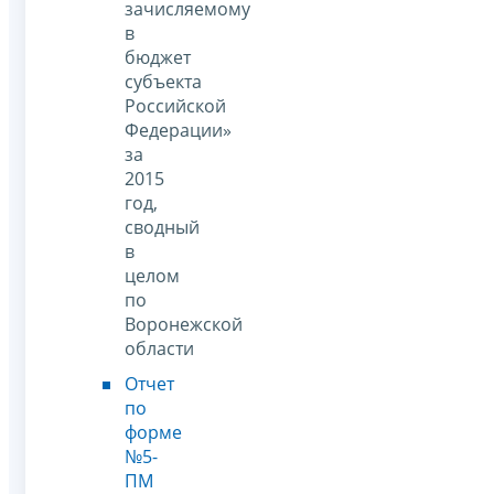
зачисляемому
в
бюджет
субъекта
Российской
Федерации»
за
2015
год,
сводный
в
целом
по
Воронежской
области
Отчет
по
форме
№5-
ПМ