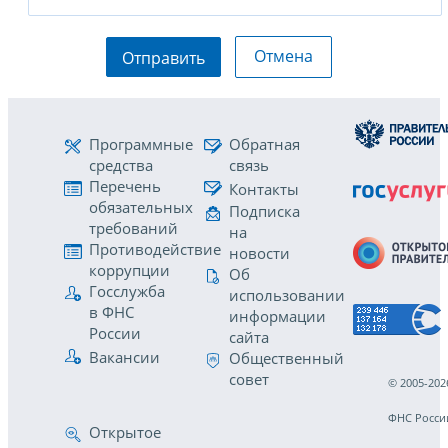
Отмена
Отправить
Программные
Обратная
средства
связь
Перечень
Контакты
обязательных
Подписка
требований
на
Противодействие
новости
коррупции
Об
Госслужба
использовании
в ФНС
информации
России
сайта
Вакансии
Общественный
совет
© 2005-202
ФНС Росси
Открытое