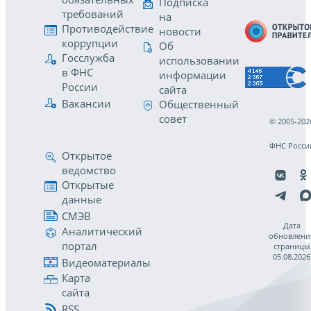
Подписка
требований
на
Противодействие
новости
коррупции
Об
Госслужба
использовании
в ФНС
информации
России
сайта
Вакансии
Общественный
совет
© 2005-202
ФНС Росси
Открытое
ведомство
Открытые
данные
СМЭВ
Дата
Аналитический
обновлени
портал
страницы
05.08.2026
Видеоматериалы
Карта
сайта
RSS