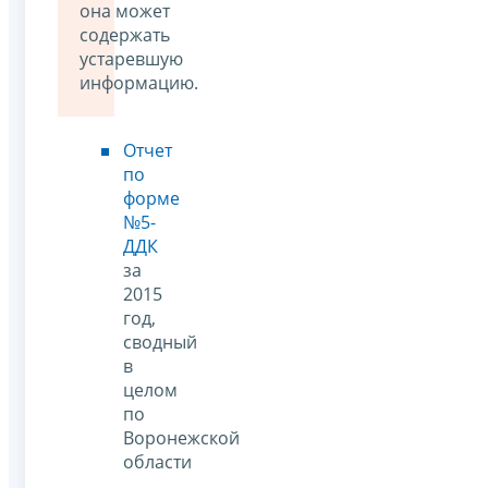
она может
содержать
устаревшую
информацию.
Отчет
по
форме
№5-
ДДК
за
2015
год,
сводный
в
целом
по
Воронежской
области