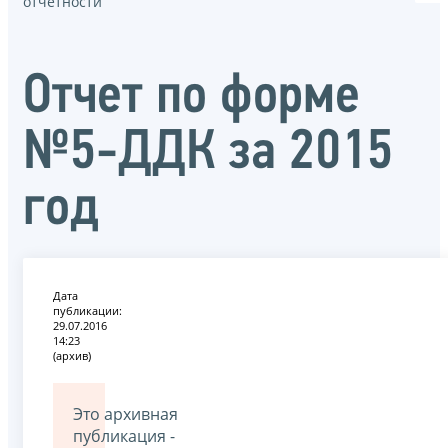
отчётности
Отчет по форме
№5-ДДК за 2015
год
Дата
публикации:
29.07.2016
14:23
(архив)
Это архивная
публикация -