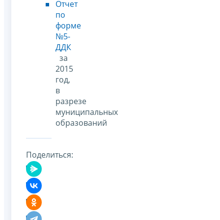
Отчет
по
форме
№5-
ДДК
за
2015
год,
в
разрезе
муниципальных
образований
Поделиться: