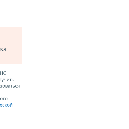
тся
ФНС
лучить
зоваться
ого
ческой