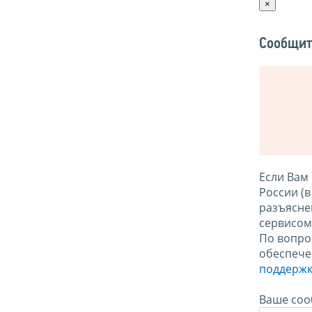
×
Сообщит
Если Вам
России (
разъясне
сервисо
По вопро
обеспече
поддержк
Ваше соо