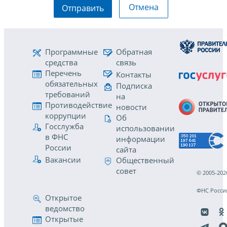
Отмена
Отправить
Программные
Обратная
средства
связь
Перечень
Контакты
обязательных
Подписка
требований
на
Противодействие
новости
коррупции
Об
Госслужба
использовании
в ФНС
информации
России
сайта
Вакансии
Общественный
совет
© 2005-202
ФНС Росси
Открытое
ведомство
Открытые