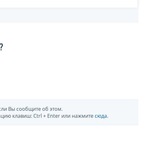
?
сли Вы сообщите об этом.
цию клавиш: Ctrl + Enter или нажмите
сюда
.