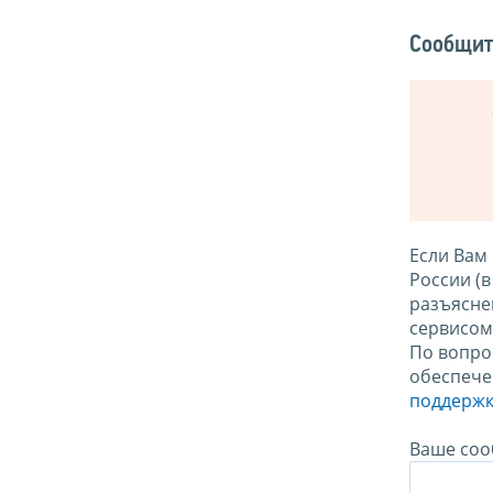
Сообщит
Если Вам
России (
разъясне
сервисо
По вопро
обеспече
поддержк
Ваше соо