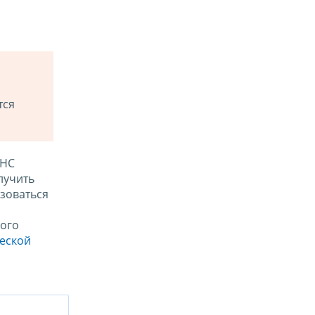
тся
ФНС
лучить
зоваться
ого
ческой