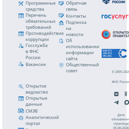
Программные
Обратная
средства
связь
Перечень
Контакты
обязательных
Подписка
требований
на
Противодействие
новости
коррупции
Об
Госслужба
использовании
в ФНС
информации
России
сайта
Вакансии
Общественный
совет
© 2005-202
ФНС Росси
Открытое
ведомство
Открытые
данные
СМЭВ
Дата
Аналитический
обновлени
портал
страницы
05.08.2026