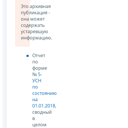
Это архивная
публикация -
она может
содержать
устаревшую
информацию.
Отчет
по
форме
№
5-
УСН
по
состоянию
на
01.01.2018
,
сводный
в
целом