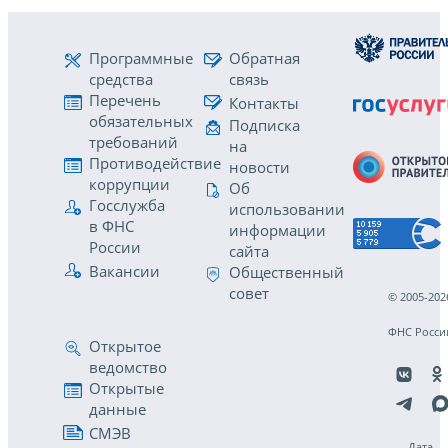
Программные
Обратная
средства
связь
Перечень
Контакты
обязательных
Подписка
требований
на
Противодействие
новости
коррупции
Об
Госслужба
использовании
в ФНС
информации
России
сайта
Вакансии
Общественный
совет
© 2005-202
ФНС Росси
Открытое
ведомство
Открытые
данные
СМЭВ
Дата