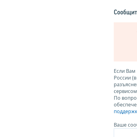
Сообщит
Если Вам
России (
разъясне
сервисо
По вопро
обеспече
поддержк
Ваше соо