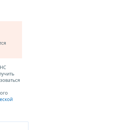
тся
ФНС
лучить
зоваться
ого
ческой