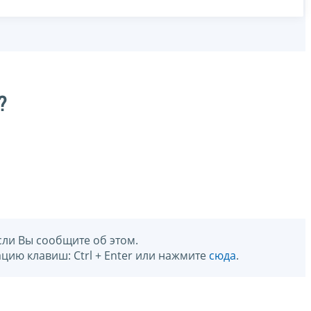
?
сли Вы сообщите об этом.
цию клавиш: Ctrl + Enter или нажмите
сюда
.