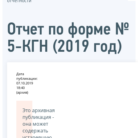
отчётности
Отчет по форме №
5-КГН (2019 год)
Дата
публикации:
07.10.2019
18:40
(архив)
Это архивная
публикация -
она может
содержать
устаревшую