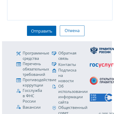
Отмена
Отправить
Программные
Обратная
средства
связь
Перечень
Контакты
обязательных
Подписка
требований
на
Противодействие
новости
коррупции
Об
Госслужба
использовании
в ФНС
информации
России
сайта
Вакансии
Общественный
совет
© 2005-202