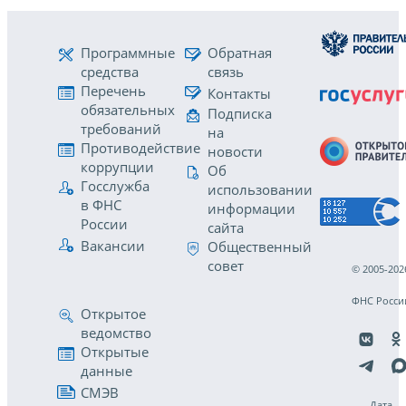
Программные
Обратная
средства
связь
Перечень
Контакты
обязательных
Подписка
требований
на
Противодействие
новости
коррупции
Об
Госслужба
использовании
в ФНС
информации
России
сайта
Вакансии
Общественный
совет
© 2005-202
ФНС Росси
Открытое
ведомство
Открытые
данные
СМЭВ
Дата