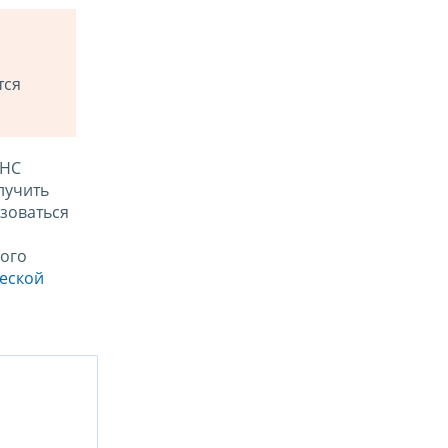
тся
ФНС
лучить
зоваться
ого
ческой