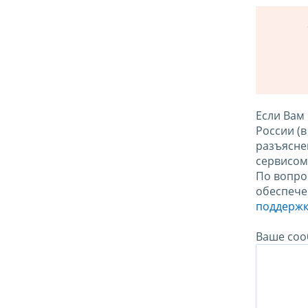
Если Вам
России (
разъясне
сервисо
По вопро
обеспече
поддержк
Ваше соо