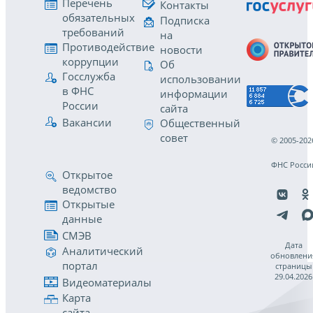
Перечень
Контакты
обязательных
Подписка
требований
на
Противодействие
новости
коррупции
Об
Госслужба
использовании
в ФНС
информации
России
сайта
Вакансии
Общественный
совет
© 2005-202
ФНС Росси
Открытое
ведомство
Открытые
данные
СМЭВ
Дата
Аналитический
обновлени
портал
страницы
29.04.2026
Видеоматериалы
Карта
сайта