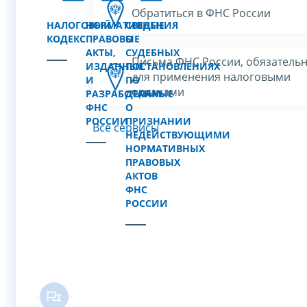
Обратиться в ФНС России
НАЛОГОВЫЙ
НОРМАТИВНЫЕ
СВЕДЕНИЯ
КОДЕКС
ПРАВОВЫЕ
О
АКТЫ,
СУДЕБНЫХ
Письма ФНС России, обязатель
ИЗДАННЫЕ
ПОСТАНОВЛЕНИЯХ
для применения налоговыми
И
ПО
органами
РАЗРАБОТАННЫЕ
ДЕЛАМ
ФНС
О
РОССИИ
ПРИЗНАНИИ
Все сервисы
НЕДЕЙСТВУЮЩИМИ
НОРМАТИВНЫХ
ПРАВОВЫХ
АКТОВ
ФНС
РОССИИ