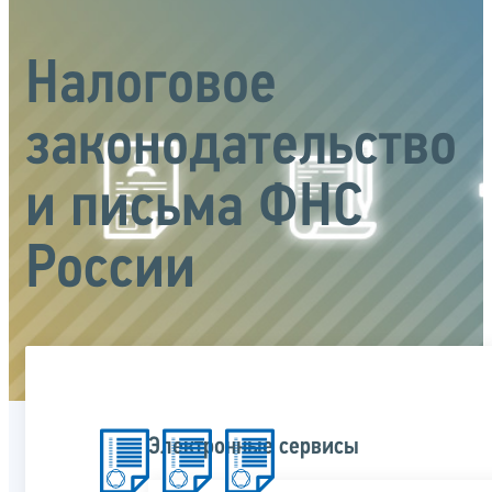
Налоговое
законодательство
и письма ФНС
России
Электронные сервисы