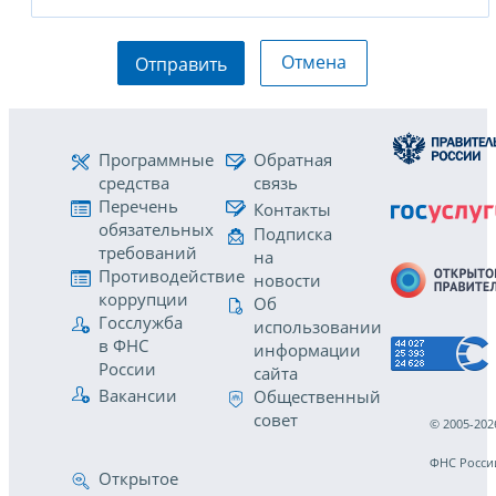
Отмена
Отправить
Программные
Обратная
средства
связь
Перечень
Контакты
обязательных
Подписка
требований
на
Противодействие
новости
коррупции
Об
Госслужба
использовании
в ФНС
информации
России
сайта
Вакансии
Общественный
совет
© 2005-202
ФНС Росси
Открытое