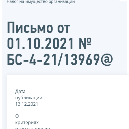
Налог на имущество организаций
Письмо от
01.10.2021 №
БС-4-21/13969@
Дата
публикации:
13.12.2021
О
критериях
разграничения