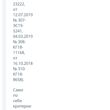
23222,
от
12.07.2019
№ 307-
ЭС19-
5241,
04.03.2019
№ 308-
КГ18-
11168,
от
16.10.2018
№ 310-
КГ18-
8658).
Сами
по
себе
критерии