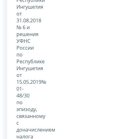
Республики
Ингушетия
от
31.08.2018
№ 6 и
решения
УФНС
России
по
Республике
Ингушетия
от
15.05.2019№
01-
48/30
по
эпизоду,
связанному
с
доначислением
налога