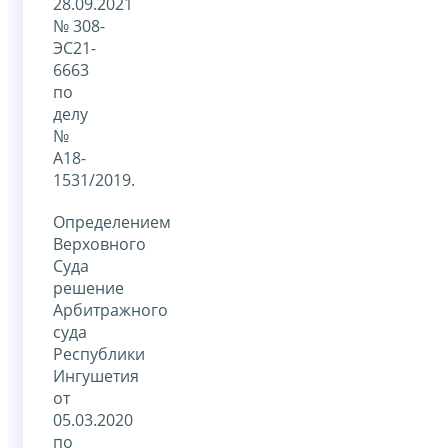
28.09.2021
№ 308-
ЭС21-
6663
по
делу
№
А18-
1531/2019.
Определением
Верховного
Суда
решение
Арбитражного
суда
Республики
Ингушетия
от
05.03.2020
по