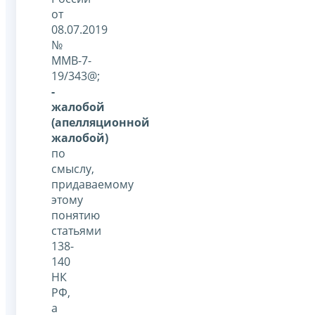
от
08.07.2019
№
ММВ-7-
19/343@;
-
жалобой
(апелляционной
жалобой)
по
смыслу,
придаваемому
этому
понятию
статьями
138-
140
НК
РФ,
а