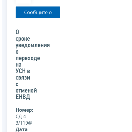
Сообщите о
неприменении
налоговым
органом
О
указанного
сроке
письма
уведомления
о
переходе
на
УСН в
связи
с
отменой
ЕНВД
Номер:
СД-4-
3/119@
Дата