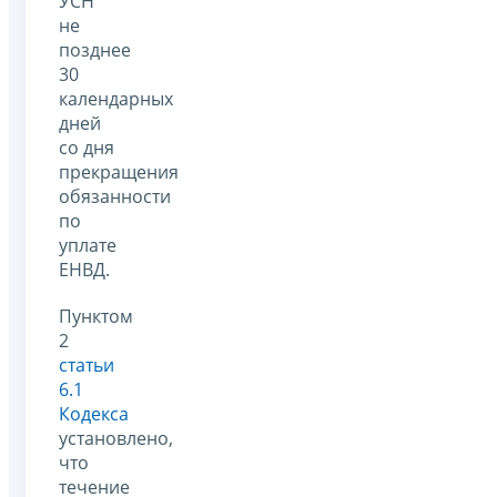
УСН
не
позднее
30
календарных
дней
со дня
прекращения
обязанности
по
уплате
ЕНВД.
Пунктом
2
статьи
6.1
Кодекса
установлено,
что
течение