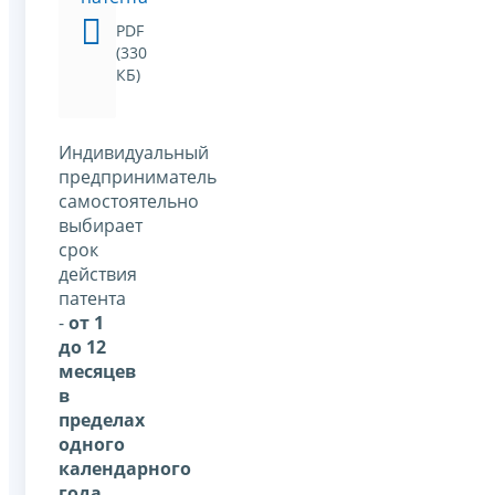
PDF
(330
КБ)
Индивидуальный
предприниматель
самостоятельно
выбирает
срок
действия
патента
-
от 1
до 12
месяцев
в
пределах
одного
календарного
года