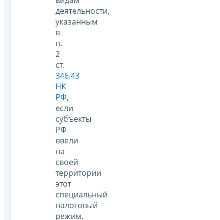
видам
деятельности,
указанным
в
п.
2
ст.
346.43
НК
РФ
,
если
субъекты
РФ
ввели
на
своей
территории
этот
специальный
налоговый
режим.