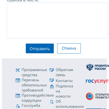
Ошибка в тексте:
Отмена
Отправить
Программные
Обратная
средства
связь
Перечень
Контакты
обязательных
Подписка
требований
на
Противодействие
новости
коррупции
Об
Госслужба
использовании