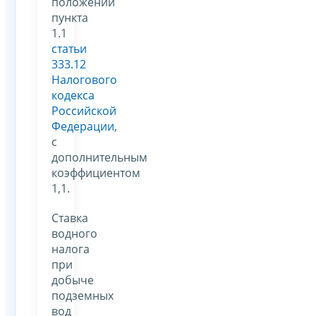
положений
пункта
1.1
статьи
333.12
Налогового
кодекса
Российской
Федерации
,
с
дополнительным
коэффициентом
1,1.
Ставка
водного
налога
при
добыче
подземных
вод