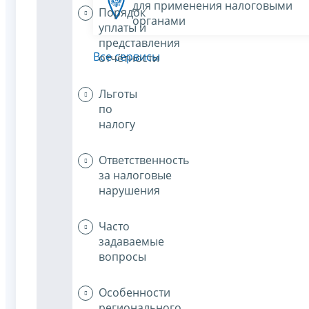
для применения налоговыми
Порядок
органами
уплаты и
представления
Все сервисы
отчётности
Льготы
по
налогу
Ответственность
за налоговые
нарушения
Часто
задаваемые
вопросы
Особенности
регионального