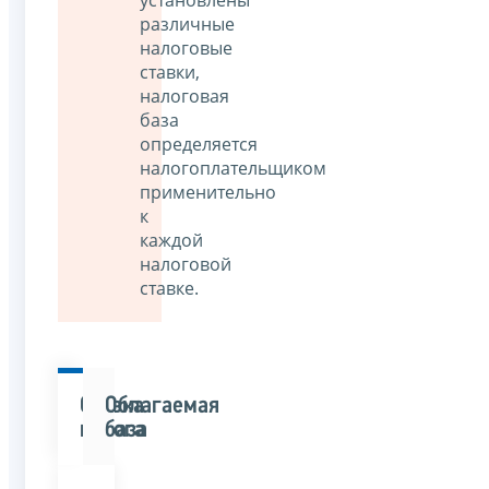
установлены
различные
налоговые
ставки,
налоговая
база
определяется
налогоплательщиком
применительно
к
каждой
налоговой
ставке.
Ставка
Облагаемая
налога
база