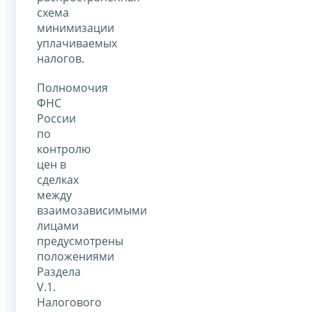
схема
минимизации
уплачиваемых
налогов.
Полномочия
ФНС
России
по
контролю
цен в
сделках
между
взаимозависимыми
лицами
предусмотрены
положениями
Раздела
V.1.
Налогового